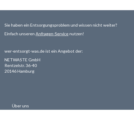
Sie haben ein Entsorgungsproblem und wissen nicht weiter?
Einfach unseren
Anfragen-Service
nutzen!
wer-entsorgt-was.de ist ein Angebot der:
NETWASTE GmbH
Rentzelstr. 36-40
20146 Hamburg
Über uns
Als Entsorger registrieren
Datenschutzerklärung
Allgemeine Geschäftsbedinungen
Haftungsausschluss