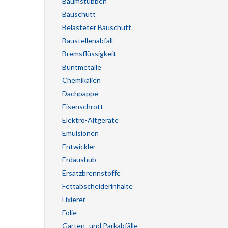
Baumstubben
Bauschutt
Belasteter Bauschutt
Baustellenabfall
Bremsflüssigkeit
Buntmetalle
Chemikalien
Dachpappe
Eisenschrott
Elektro-Altgeräte
Emulsionen
Entwickler
Erdaushub
Ersatzbrennstoffe
Fettabscheiderinhalte
Fixierer
Folie
Garten- und Parkabfälle