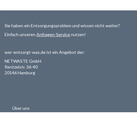
Sie haben ein Entsorgungsproblem und wissen nicht weiter?
Einfach unseren
Anfragen-Service
nutzen!
wer-entsorgt-was.de ist ein Angebot der:
NETWASTE GmbH
Rentzelstr. 36-40
20146 Hamburg
Über uns
Als Entsorger registrieren
Datenschutzerklärung
Allgemeine Geschäftsbedinungen
Haftungsausschluss