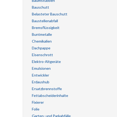
Baumstubben
Bauschutt
Belasteter Bauschutt
Baustellenabfall
Bremsflüssigkeit
Buntmetalle
Chemikalien
Dachpappe
Eisenschrott
Elektro-Altgeräte
Emulsionen
Entwickler
Erdaushub
Ersatzbrennstoffe
Fettabscheiderinhalte
Fixierer
Folie
Garten- und Parkabfälle