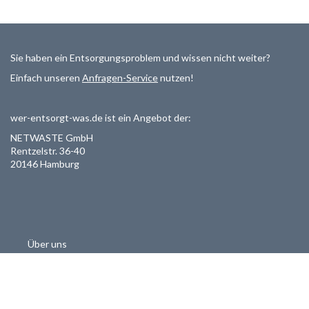
Sie haben ein Entsorgungsproblem und wissen nicht weiter?
Einfach unseren
Anfragen-Service
nutzen!
wer-entsorgt-was.de ist ein Angebot der:
NETWASTE GmbH
Rentzelstr. 36-40
20146 Hamburg
Über uns
Als Entsorger registrieren
Datenschutzerklärung
Allgemeine Geschäftsbedinungen
Haftungsausschluss