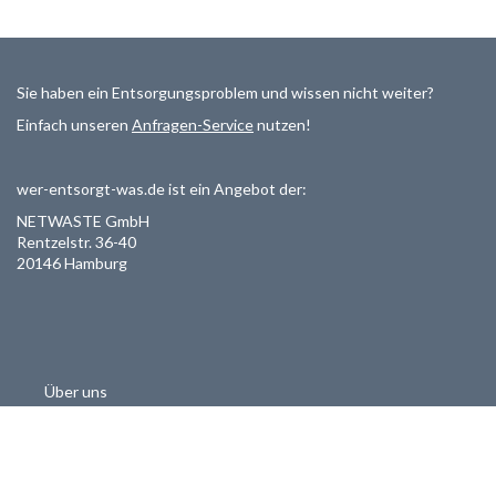
Sie haben ein Entsorgungsproblem und wissen nicht weiter?
Einfach unseren
Anfragen-Service
nutzen!
wer-entsorgt-was.de ist ein Angebot der:
NETWASTE GmbH
Rentzelstr. 36-40
20146 Hamburg
Über uns
Als Entsorger registrieren
Datenschutzerklärung
Allgemeine Geschäftsbedinungen
Haftungsausschluss