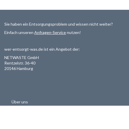
Sie haben ein Entsorgungsproblem und wissen nicht weiter?
Einfach unseren
Anfragen-Service
nutzen!
wer-entsorgt-was.de ist ein Angebot der:
NETWASTE GmbH
Rentzelstr. 36-40
20146 Hamburg
Über uns
Als Entsorger registrieren
Datenschutzerklärung
Allgemeine Geschäftsbedinungen
Haftungsausschluss