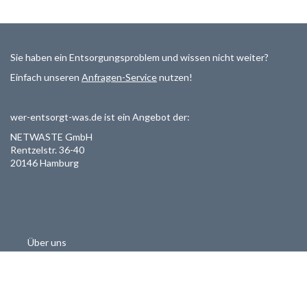
Sie haben ein Entsorgungsproblem und wissen nicht weiter?
Einfach unseren
Anfragen-Service
nutzen!
wer-entsorgt-was.de ist ein Angebot der:
NETWASTE GmbH
Rentzelstr. 36-40
20146 Hamburg
Über uns
Als Entsorger registrieren
Datenschutzerklärung
Allgemeine Geschäftsbedinungen
Haftungsausschluss