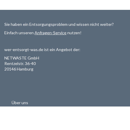
Sie haben ein Entsorgungsproblem und wissen nicht weiter?
Einfach unseren
Anfragen-Service
nutzen!
wer-entsorgt-was.de ist ein Angebot der:
NETWASTE GmbH
Rentzelstr. 36-40
20146 Hamburg
Über uns
Als Entsorger registrieren
Datenschutzerklärung
Allgemeine Geschäftsbedinungen
Haftungsausschluss