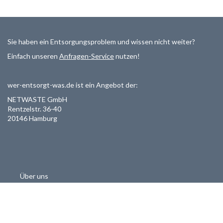
Sie haben ein Entsorgungsproblem und wissen nicht weiter?
Einfach unseren
Anfragen-Service
nutzen!
wer-entsorgt-was.de ist ein Angebot der:
NETWASTE GmbH
Rentzelstr. 36-40
20146 Hamburg
Über uns
Als Entsorger registrieren
Datenschutzerklärung
Allgemeine Geschäftsbedinungen
Haftungsausschluss