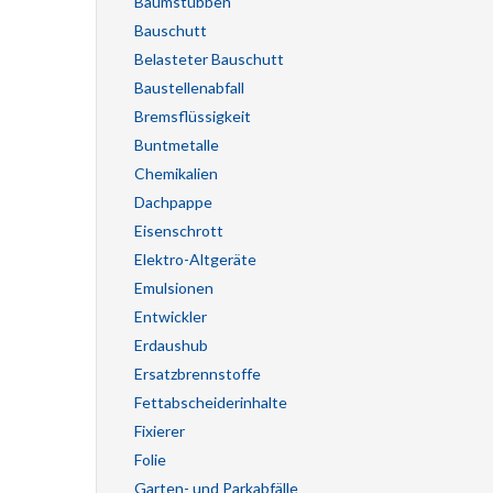
Baumstubben
Bauschutt
Belasteter Bauschutt
Baustellenabfall
Bremsflüssigkeit
Buntmetalle
Chemikalien
Dachpappe
Eisenschrott
Elektro-Altgeräte
Emulsionen
Entwickler
Erdaushub
Ersatzbrennstoffe
Fettabscheiderinhalte
Fixierer
Folie
Garten- und Parkabfälle