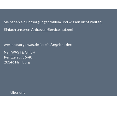
Sie haben ein Entsorgungsproblem und wissen nicht weiter?
Einfach unseren
Anfragen-Service
nutzen!
wer-entsorgt-was.de ist ein Angebot der:
NETWASTE GmbH
Rentzelstr. 36-40
20146 Hamburg
Über uns
Als Entsorger registrieren
Datenschutzerklärung
Allgemeine Geschäftsbedinungen
Haftungsausschluss