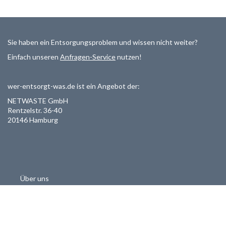
Sie haben ein Entsorgungsproblem und wissen nicht weiter?
Einfach unseren
Anfragen-Service
nutzen!
wer-entsorgt-was.de ist ein Angebot der:
NETWASTE GmbH
Rentzelstr. 36-40
20146 Hamburg
Über uns
Als Entsorger registrieren
Datenschutzerklärung
Allgemeine Geschäftsbedinungen
Haftungsausschluss