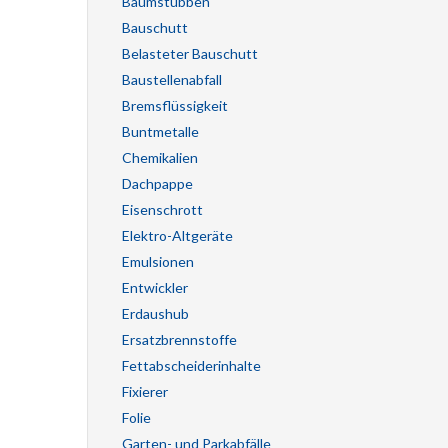
Baumstubben
Bauschutt
Belasteter Bauschutt
Baustellenabfall
Bremsflüssigkeit
Buntmetalle
Chemikalien
Dachpappe
Eisenschrott
Elektro-Altgeräte
Emulsionen
Entwickler
Erdaushub
Ersatzbrennstoffe
Fettabscheiderinhalte
Fixierer
Folie
Garten- und Parkabfälle