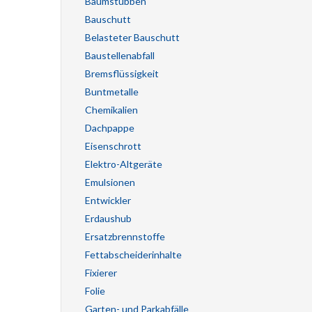
Baumstubben
Bauschutt
Belasteter Bauschutt
Baustellenabfall
Bremsflüssigkeit
Buntmetalle
Chemikalien
Dachpappe
Eisenschrott
Elektro-Altgeräte
Emulsionen
Entwickler
Erdaushub
Ersatzbrennstoffe
Fettabscheiderinhalte
Fixierer
Folie
Garten- und Parkabfälle