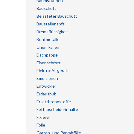
Baumstubben
Bauschutt
Belasteter Bauschutt
Baustellenabfall
Bremsflüssigkeit
Buntmetalle
Chemikalien
Dachpappe
Eisenschrott
Elektro-Altgeräte
Emulsionen
Entwickler
Erdaushub
Ersatzbrennstoffe
Fettabscheiderinhalte
Fixierer
Folie
Garten- und Parkabfälle