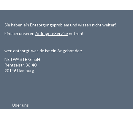
Sie haben ein Entsorgungsproblem und wissen nicht weiter?
Einfach unseren
Anfragen-Service
nutzen!
wer-entsorgt-was.de ist ein Angebot der:
NETWASTE GmbH
Rentzelstr. 36-40
20146 Hamburg
Über uns
Als Entsorger registrieren
Datenschutzerklärung
Allgemeine Geschäftsbedinungen
Haftungsausschluss