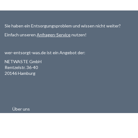
Sie haben ein Entsorgungsproblem und wissen nicht weiter?
Einfach unseren
Anfragen-Service
nutzen!
wer-entsorgt-was.de ist ein Angebot der:
NETWASTE GmbH
Rentzelstr. 36-40
20146 Hamburg
Über uns
Als Entsorger registrieren
Datenschutzerklärung
Allgemeine Geschäftsbedinungen
Haftungsausschluss