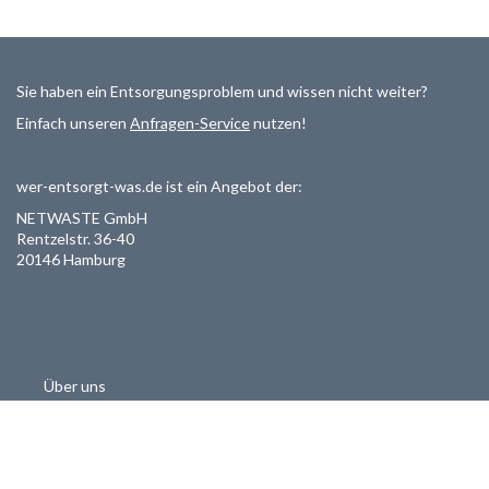
Sie haben ein Entsorgungsproblem und wissen nicht weiter?
Einfach unseren
Anfragen-Service
nutzen!
wer-entsorgt-was.de ist ein Angebot der:
NETWASTE GmbH
Rentzelstr. 36-40
20146 Hamburg
Über uns
Als Entsorger registrieren
Datenschutzerklärung
Allgemeine Geschäftsbedinungen
Haftungsausschluss