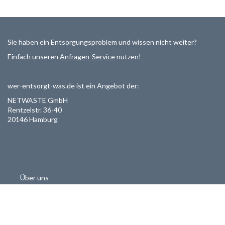
Sie haben ein Entsorgungsproblem und wissen nicht weiter?
Einfach unseren
Anfragen-Service
nutzen!
wer-entsorgt-was.de ist ein Angebot der:
NETWASTE GmbH
Rentzelstr. 36-40
20146 Hamburg
Über uns
Als Entsorger registrieren
Datenschutzerklärung
Allgemeine Geschäftsbedinungen
Haftungsausschluss