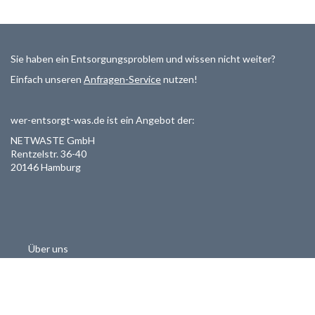
Sie haben ein Entsorgungsproblem und wissen nicht weiter?
Einfach unseren
Anfragen-Service
nutzen!
wer-entsorgt-was.de ist ein Angebot der:
NETWASTE GmbH
Rentzelstr. 36-40
20146 Hamburg
Über uns
Als Entsorger registrieren
Datenschutzerklärung
Allgemeine Geschäftsbedinungen
Haftungsausschluss