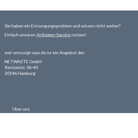
Sie haben ein Entsorgungsproblem und wissen nicht weiter?
Einfach unseren
Anfragen-Service
nutzen!
wer-entsorgt-was.de ist ein Angebot der:
NETWASTE GmbH
Rentzelstr. 36-40
20146 Hamburg
Über uns
Als Entsorger registrieren
Datenschutzerklärung
Allgemeine Geschäftsbedinungen
Haftungsausschluss