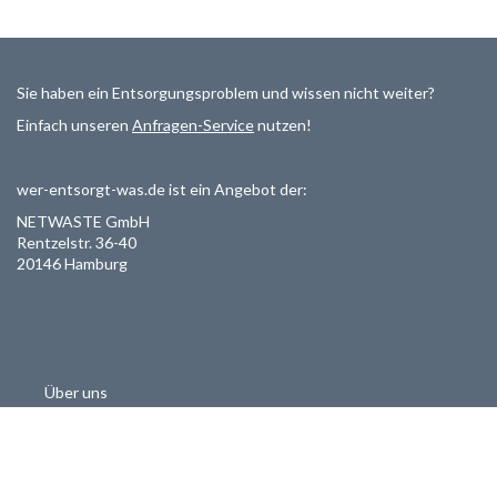
Sie haben ein Entsorgungsproblem und wissen nicht weiter?
Einfach unseren
Anfragen-Service
nutzen!
wer-entsorgt-was.de ist ein Angebot der:
NETWASTE GmbH
Rentzelstr. 36-40
20146 Hamburg
Über uns
Als Entsorger registrieren
Datenschutzerklärung
Allgemeine Geschäftsbedinungen
Haftungsausschluss