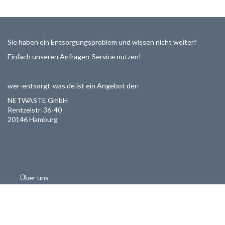
Sie haben ein Entsorgungsproblem und wissen nicht weiter?
Einfach unseren
Anfragen-Service
nutzen!
wer-entsorgt-was.de ist ein Angebot der:
NETWASTE GmbH
Rentzelstr. 36-40
20146 Hamburg
Über uns
Als Entsorger registrieren
Datenschutzerklärung
Allgemeine Geschäftsbedinungen
Haftungsausschluss