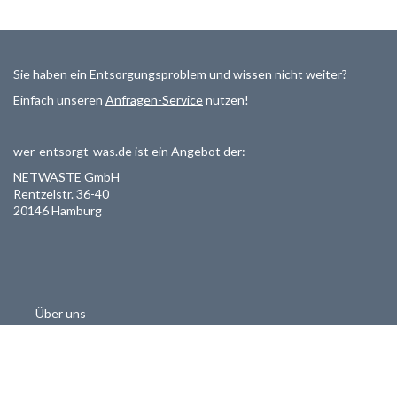
Sie haben ein Entsorgungsproblem und wissen nicht weiter?
Einfach unseren
Anfragen-Service
nutzen!
wer-entsorgt-was.de ist ein Angebot der:
NETWASTE GmbH
Rentzelstr. 36-40
20146 Hamburg
Über uns
Als Entsorger registrieren
Datenschutzerklärung
Allgemeine Geschäftsbedinungen
Haftungsausschluss