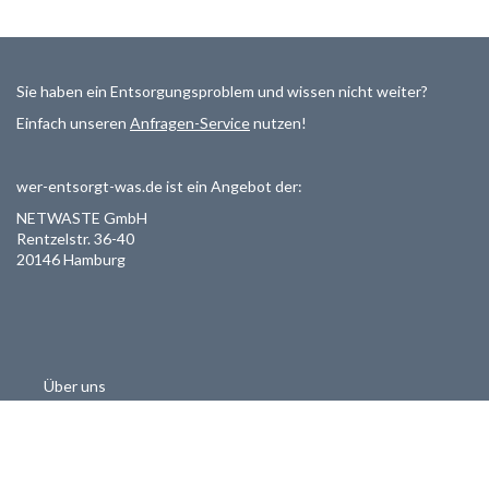
Sie haben ein Entsorgungsproblem und wissen nicht weiter?
Einfach unseren
Anfragen-Service
nutzen!
wer-entsorgt-was.de ist ein Angebot der:
NETWASTE GmbH
Rentzelstr. 36-40
20146 Hamburg
Über uns
Als Entsorger registrieren
Datenschutzerklärung
Allgemeine Geschäftsbedinungen
Haftungsausschluss