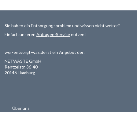
Sie haben ein Entsorgungsproblem und wissen nicht weiter?
Einfach unseren
Anfragen-Service
nutzen!
wer-entsorgt-was.de ist ein Angebot der:
NETWASTE GmbH
Rentzelstr. 36-40
20146 Hamburg
Über uns
Als Entsorger registrieren
Datenschutzerklärung
Allgemeine Geschäftsbedinungen
Haftungsausschluss