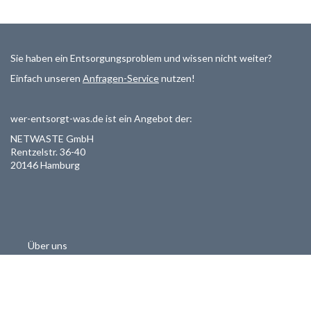
Sie haben ein Entsorgungsproblem und wissen nicht weiter?
Einfach unseren
Anfragen-Service
nutzen!
wer-entsorgt-was.de ist ein Angebot der:
NETWASTE GmbH
Rentzelstr. 36-40
20146 Hamburg
Über uns
Als Entsorger registrieren
Datenschutzerklärung
Allgemeine Geschäftsbedinungen
Haftungsausschluss