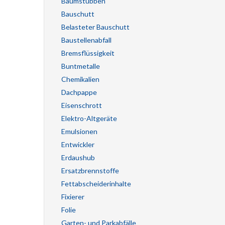
Baumstubben
Bauschutt
Belasteter Bauschutt
Baustellenabfall
Bremsflüssigkeit
Buntmetalle
Chemikalien
Dachpappe
Eisenschrott
Elektro-Altgeräte
Emulsionen
Entwickler
Erdaushub
Ersatzbrennstoffe
Fettabscheiderinhalte
Fixierer
Folie
Garten- und Parkabfälle