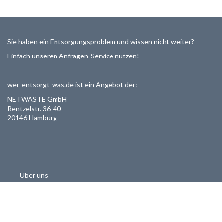
Sie haben ein Entsorgungsproblem und wissen nicht weiter?
Einfach unseren
Anfragen-Service
nutzen!
wer-entsorgt-was.de ist ein Angebot der:
NETWASTE GmbH
Rentzelstr. 36-40
20146 Hamburg
Über uns
Als Entsorger registrieren
Datenschutzerklärung
Allgemeine Geschäftsbedinungen
Haftungsausschluss