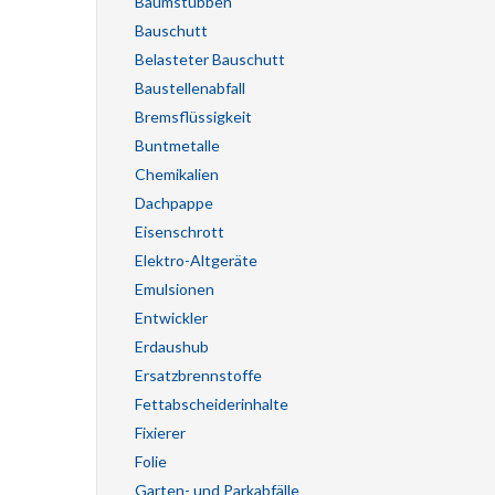
Baumstubben
Bauschutt
Belasteter Bauschutt
Baustellenabfall
Bremsflüssigkeit
Buntmetalle
Chemikalien
Dachpappe
Eisenschrott
Elektro-Altgeräte
Emulsionen
Entwickler
Erdaushub
Ersatzbrennstoffe
Fettabscheiderinhalte
Fixierer
Folie
Garten- und Parkabfälle