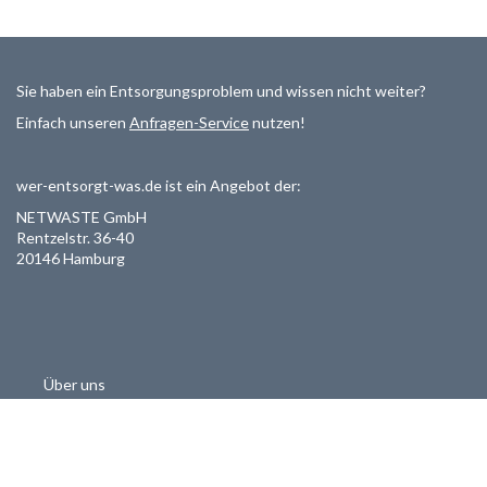
Sie haben ein Entsorgungsproblem und wissen nicht weiter?
Einfach unseren
Anfragen-Service
nutzen!
wer-entsorgt-was.de ist ein Angebot der:
NETWASTE GmbH
Rentzelstr. 36-40
20146 Hamburg
Über uns
Als Entsorger registrieren
Datenschutzerklärung
Allgemeine Geschäftsbedinungen
Haftungsausschluss