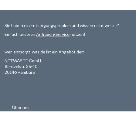
Sie haben ein Entsorgungsproblem und wissen nicht weiter?
Einfach unseren
Anfragen-Service
nutzen!
wer-entsorgt-was.de ist ein Angebot der:
NETWASTE GmbH
Rentzelstr. 36-40
20146 Hamburg
Über uns
Als Entsorger registrieren
Datenschutzerklärung
Allgemeine Geschäftsbedinungen
Haftungsausschluss