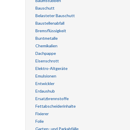
Baumstubben
Bauschutt
Belasteter Bauschutt
Baustellenabfall
Bremsflüssigkeit
Buntmetalle
Chemikalien
Dachpappe
Eisenschrott
Elektro-Altgeräte
Emulsionen
Entwickler
Erdaushub
Ersatzbrennstoffe
Fettabscheiderinhalte
Fixierer
Folie
Garten- und Parkabfälle