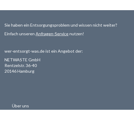
Sie haben ein Entsorgungsproblem und wissen nicht weiter?
Einfach unseren
Anfragen-Service
nutzen!
wer-entsorgt-was.de ist ein Angebot der:
NETWASTE GmbH
Rentzelstr. 36-40
20146 Hamburg
Über uns
Als Entsorger registrieren
Datenschutzerklärung
Allgemeine Geschäftsbedinungen
Haftungsausschluss