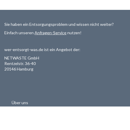
Sie haben ein Entsorgungsproblem und wissen nicht weiter?
Einfach unseren
Anfragen-Service
nutzen!
wer-entsorgt-was.de ist ein Angebot der:
NETWASTE GmbH
Rentzelstr. 36-40
20146 Hamburg
Über uns
Als Entsorger registrieren
Datenschutzerklärung
Allgemeine Geschäftsbedinungen
Haftungsausschluss