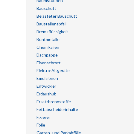
Baumstubben
Bauschutt
Belasteter Bauschutt
Baustellenabfall
Bremsflüssigkeit
Buntmetalle
Chemikalien
Dachpappe
Eisenschrott
Elektro-Altgeräte
Emulsionen
Entwickler
Erdaushub
Ersatzbrennstoffe
Fettabscheiderinhalte
Fixierer
Folie
Garten- und Parkabfälle