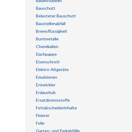
Baumstubben
Bauschutt
Belasteter Bauschutt
Baustellenabfall
Bremsflüssigkeit
Buntmetalle
Chemikalien
Dachpappe
Eisenschrott
Elektro-Altgeräte
Emulsionen
Entwickler
Erdaushub
Ersatzbrennstoffe
Fettabscheiderinhalte
Fixierer
Folie
Garten- und Parkabfälle