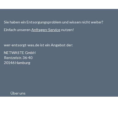
Sie haben ein Entsorgungsproblem und wissen nicht weiter?
Einfach unseren
Anfragen-Service
nutzen!
wer-entsorgt-was.de ist ein Angebot der:
NETWASTE GmbH
Rentzelstr. 36-40
20146 Hamburg
Über uns
Als Entsorger registrieren
Datenschutzerklärung
Allgemeine Geschäftsbedinungen
Haftungsausschluss