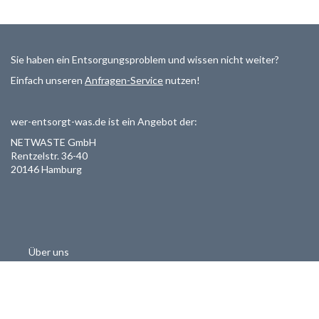
Sie haben ein Entsorgungsproblem und wissen nicht weiter?
Einfach unseren
Anfragen-Service
nutzen!
wer-entsorgt-was.de ist ein Angebot der:
NETWASTE GmbH
Rentzelstr. 36-40
20146 Hamburg
Über uns
Als Entsorger registrieren
Datenschutzerklärung
Allgemeine Geschäftsbedinungen
Haftungsausschluss