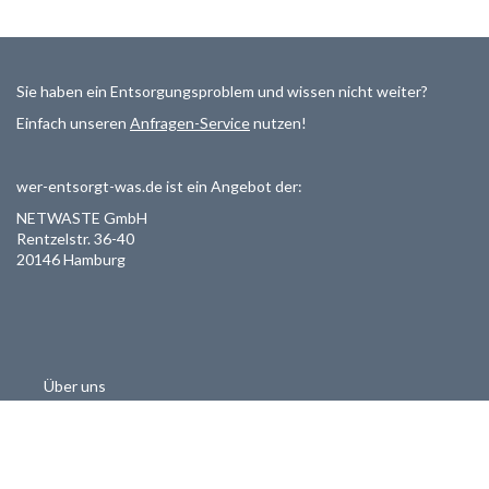
Sie haben ein Entsorgungsproblem und wissen nicht weiter?
Einfach unseren
Anfragen-Service
nutzen!
wer-entsorgt-was.de ist ein Angebot der:
NETWASTE GmbH
Rentzelstr. 36-40
20146 Hamburg
Über uns
Als Entsorger registrieren
Datenschutzerklärung
Allgemeine Geschäftsbedinungen
Haftungsausschluss