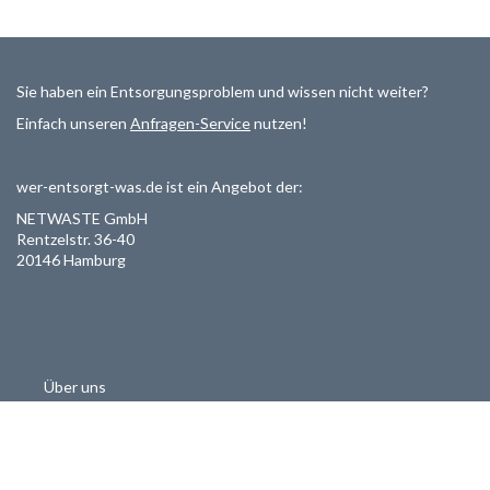
Sie haben ein Entsorgungsproblem und wissen nicht weiter?
Einfach unseren
Anfragen-Service
nutzen!
wer-entsorgt-was.de ist ein Angebot der:
NETWASTE GmbH
Rentzelstr. 36-40
20146 Hamburg
Über uns
Als Entsorger registrieren
Datenschutzerklärung
Allgemeine Geschäftsbedinungen
Haftungsausschluss