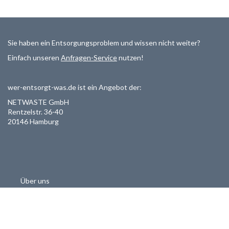
Sie haben ein Entsorgungsproblem und wissen nicht weiter?
Einfach unseren
Anfragen-Service
nutzen!
wer-entsorgt-was.de ist ein Angebot der:
NETWASTE GmbH
Rentzelstr. 36-40
20146 Hamburg
Über uns
Als Entsorger registrieren
Datenschutzerklärung
Allgemeine Geschäftsbedinungen
Haftungsausschluss