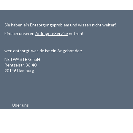
Sie haben ein Entsorgungsproblem und wissen nicht weiter?
Einfach unseren
Anfragen-Service
nutzen!
wer-entsorgt-was.de ist ein Angebot der:
NETWASTE GmbH
Rentzelstr. 36-40
20146 Hamburg
Über uns
Als Entsorger registrieren
Datenschutzerklärung
Allgemeine Geschäftsbedinungen
Haftungsausschluss